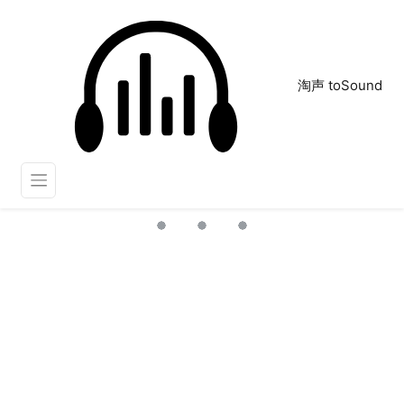
淘声 toSound
音效：计时 滴答
正在为您搜索声音资源